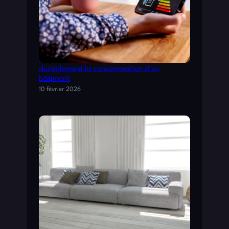
T
C
O
N
S
Audit énergétique : comment réduire
E
durablement la consommation d’un
I
bâtiment
L
10 février 2026
S
P
O
U
R
U
N
E
B
O
N
N