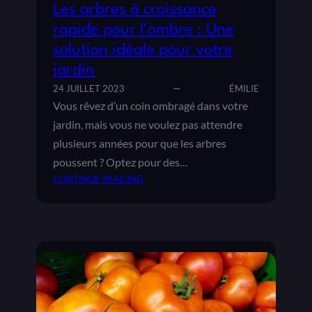
Les arbres à croissance
I
É
rapide pour l’ombre : Une
T
solution idéale pour votre
É
jardin
S
D
24 JUILLET 2023
ÉMILIE
E
Vous rêvez d’un coin ombragé dans votre
T
jardin, mais vous ne voulez pas attendre
O
plusieurs années pour que les arbres
M
poussent ? Optez pour des…
A
T
CONTINUE READING
E
:
S
L
P
E
O
S
U
A
R
R
É
B
G
R