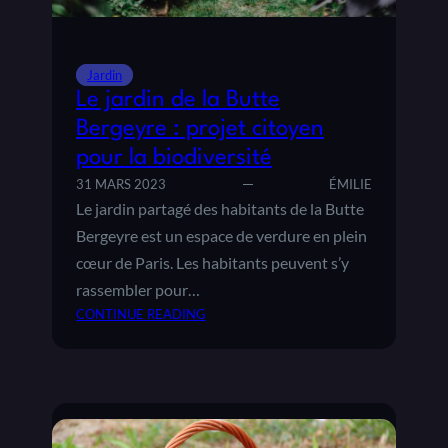
O
E
U
À
R
G
Jardin
C
O
Le jardin de la Butte
U
U
L
T
Bergeyre : projet citoyen
T
T
pour la biodiversité
I
E
31 MARS 2023
ÉMILIE
V
A
Le jardin partagé des habitants de la Butte
E
V
R
E
Bergeyre est un espace de verdure en plein
V
C
cœur de Paris. Les habitants peuvent s’y
O
U
rassembler pour…
S
N
CONTINUE READING
L
E
:
É
B
L
G
O
E
U
U
J
M
T
A
E
E
R