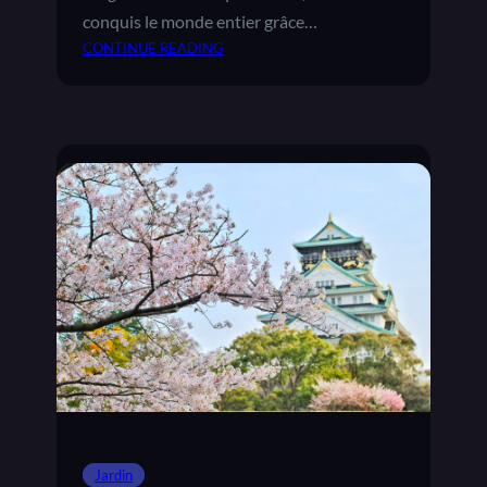
conquis le monde entier grâce…
CONTINUE READING
:
L
E
S
D
I
F
F
É
R
E
N
T
E
S
V
A
Jardin
R