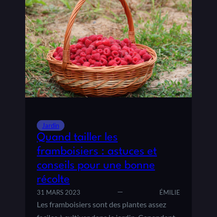
S
I
D
L
I
L
N
E
D
:
E
A
L
V
A
A
B
N
U
T
T
A
T
G
Jardin
E
E
Quand tailler les
B
S
E
framboisiers : astuces et
,
R
L
conseils pour une bonne
G
I
récolte
E
M
Y
31 MARS 2023
ÉMILIE
I
R
Les framboisiers sont des plantes assez
T
E
E