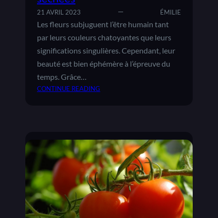
P
N
21 AVRIL 2023
ÉMILIE
O
I
Les fleurs subjuguent l’être humain tant
U
D
R
par leurs couleurs chatoyantes que leurs
É
A
A
significations singulières. Cependant, leur
V
L
beauté est bien éphémère à l’épreuve du
O
E
temps. Grâce…
I
P
CONTINUE READING
R
O
:
D
U
3
E
R
D
B
V
I
E
O
F
L
T
F
L
R
É
E
E
R
S
J
E
T
A
N
O
R
T
M
D
E
A