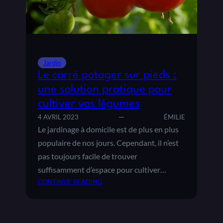
I
S
T
N
M
E
É
S
T
H
Jardin
O
Le carré potager sur pieds :
D
E
une solution pratique pour
S
cultiver vos légumes
P
4 AVRIL 2023
ÉMILIE
O
Le jardinage à domicile est de plus en plus
U
R
populaire de nos jours. Cependant, il n’est
R
pas toujours facile de trouver
É
suffisamment d’espace pour cultiver…
U
CONTINUE READING
S
:
S
L
I
E
R