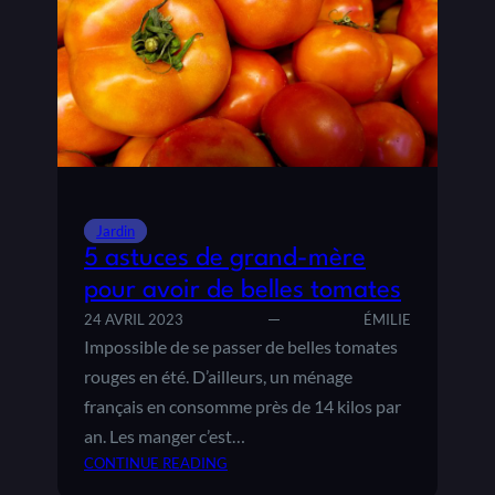
A
E
Y
S
E
À
R
C
V
R
O
O
T
I
R
S
E
S
P
A
Jardin
O
N
5 astuces de grand-mère
T
C
pour avoir de belles tomates
A
E
24 AVRIL 2023
ÉMILIE
G
R
Impossible de se passer de belles tomates
E
A
R
P
rouges en été. D’ailleurs, un ménage
I
français en consomme près de 14 kilos par
D
an. Les manger c’est…
E
CONTINUE READING
P
:
O