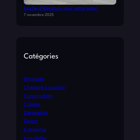
Les avantages du parquet gris clair : une
E
touche d’élégance pour votre salon
R
7 novembre 2025
É
C
O
L
T
E
Catégories
Bricolage
Chambre à coucher
Construction
Cuisine
Décoration
Divers
Entreprise
Immobilier