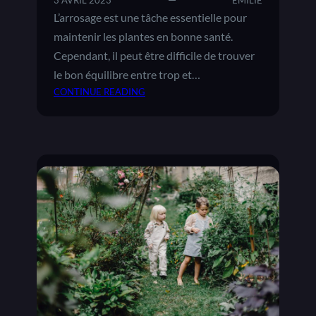
3 AVRIL 2023
ÉMILIE
E
U
L’arrosage est une tâche essentielle pour
S
N
maintenir les plantes en bonne santé.
E
Cependant, il peut être difficile de trouver
S
le bon équilibre entre trop et…
O
L
CONTINUE READING
U
:
T
A
I
R
O
R
N
O
P
S
R
A
A
G
T
E
I
G
Q
O
U
U
E
T
P
T