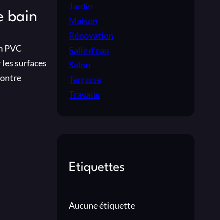
Jardin
e bain
Maison
Rénovation
en PVC
Salle d'eau
 les surfaces
Salon
contre
Terrasse
Travaux
Etiquettes
Aucune étiquette