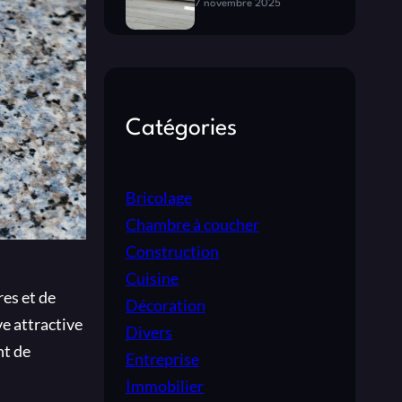
7 novembre 2025
Catégories
Bricolage
Chambre à coucher
Construction
Cuisine
res et de
Décoration
ve attractive
Divers
nt de
Entreprise
Immobilier