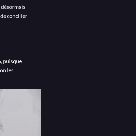
t désormais
 de concilier
n, puisque
lon les