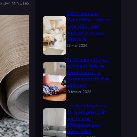
E:
3–4 MINUTES
Déco chambre
champêtre : astuces
pour créer une
ambiance cosy et
naturelle
29 mai 2026
Audit énergétique :
comment réduire
durablement la
consommation d’un
bâtiment
10 février 2026
Les avantages du
parquet gris clair :
une touche
d’élégance pour
votre salon