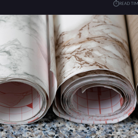
⏱︎
READ TIM