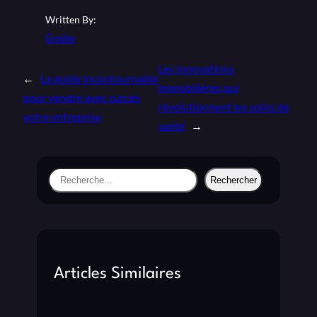
Written By:
Émilie
Les innovations
←
Le guide incontournable
immobilières qui
pour vendre avec succès
révolutionnent les soins de
votre entreprise
santé
→
S
Rechercher
e
a
r
c
h
Articles Similaires