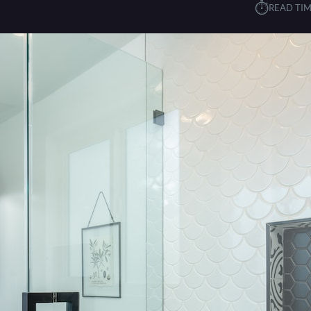
⏱︎
READ TIM