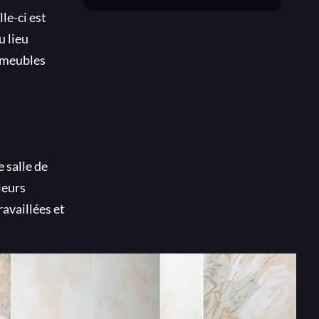
le-ci est
u lieu
s meubles
 salle de
leurs
ravaillées et