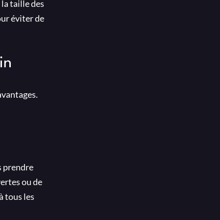
a taille des
our éviter de
in
 avantages.
ns prendre
vertes ou de
à tous les