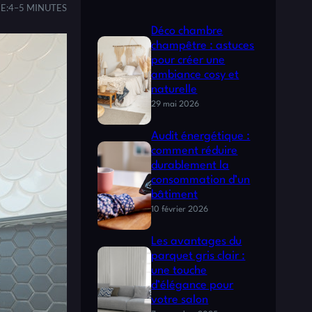
E:
4–5 MINUTES
Déco chambre
champêtre : astuces
pour créer une
ambiance cosy et
naturelle
29 mai 2026
Audit énergétique :
comment réduire
durablement la
consommation d’un
bâtiment
10 février 2026
Les avantages du
parquet gris clair :
une touche
d’élégance pour
votre salon